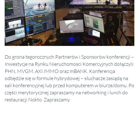
Do grona tegorocznych Partnerów i Sponsorów konferencji –
Inwestycje na Rynku Nieruchomosci Komercyjnych dołączyli:
PHN, MVGM, AXI IMMO oraz mBANK. Konferencja
odbędzie się w formule hybrydowej – słuchacze zasiądą na
sali konferencyjnej lub przed komputerem w biurze/domu. Po
części merytorycznej zapraszamy na networking i lunch do
restauracji Nokto. Zapraszamy.