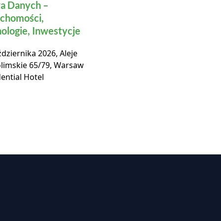
a Danych –
32. Doroczna Konfer
chomości,
Rynku Nieruchomośc
ologie, Inwestycje
Komercyjnych w Pol
dziernika 2026, Aleje
19 listopada 2026, Hotel 
olimskie 65/79, Warsaw
Warszawa,
ential Hotel