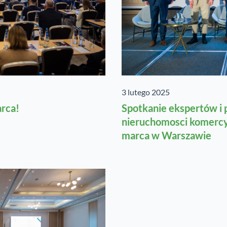
3 lutego 2025
arca!
Spotkanie ekspertów i
nieruchomosci komercy
marca w Warszawie