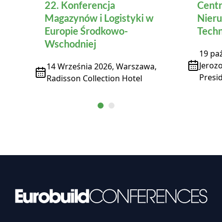
22. Konferencja
Centr
Magazynów i Logistyki w
Nieru
Europie Środkowo-
Techn
Wschodniej
19 paź
Jeroz
14 Września 2026, Warszawa,
Presid
Radisson Collection Hotel