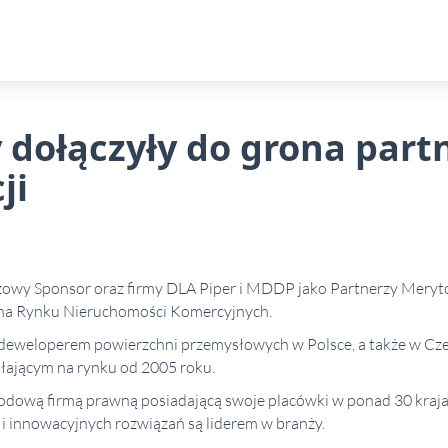
y dołączyły do grona par
ji
zowy Sponsor oraz firmy DLA Piper i MDDP jako Partnerzy Merytor
e na Rynku Nieruchomości Komercyjnych.
deweloperem powierzchni przemysłowych w Polsce, a także w Czec
ałającym na rynku od 2005 roku.
odową firmą prawną posiadającą swoje placówki w ponad 30 kraja
i innowacyjnych rozwiązań są liderem w branży.