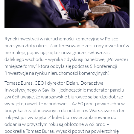
Rynek inwestycji w nieruchomości komercyjne w Polsce
przeżywa złoty okres. Zainteresowanie ze strony inwestorów
nie maleje, pojawiają się też nowi gracze, zwłaszcza z
dalekiego wschodu – wynika z dyskusji panelowej „Po wieże i
mniejsze formy”, która odbyła się podczas 5. konferencji
”Inwestycje na rynku nieruchomości komercyjnych”.
Tomasz Buras, CEO i dyrektor Działu Doradztwa
Inwestycyjnego w Savills – jednocześnie moderator panelu –
zwrócił uwagę, że warszawskie biurowce są bardzo dobrze
wynajęte, nawet te w budowie. – Aż 80 proc. powierzchni w
budynkach zaplanowanych do oddania w Warszawie na ten
rok jest już wynajęta. Z kolei biurowce zaplanowane do
oddania w przyszłym roku są obłożone w 62 proc. –
podkreśla Tomasz Buras. Wysoki popyt na powierzchnię