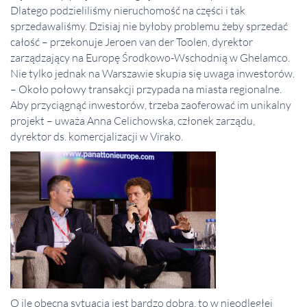
Dlatego podzieliliśmy nieruchomość na części i tak
sprzedawaliśmy. Dzisiaj nie byłoby problemu żeby sprzedać
całość – przekonuje Jeroen van der Toolen, dyrektor
zarządzający na Europę Środkowo-Wschodnią w Ghelamco.
Nie tylko jednak na Warszawie skupia się uwaga inwestorów.
– Około połowy transakcji przypada na miasta regionalne.
Aby przyciągnąć inwestorów, trzeba zaoferować im unikalny
projekt – uważa Anna Celichowska, członek zarządu,
dyrektor ds. komercjalizacji w Virako.
O ile obecna sytuacja jest bardzo dobra, to w nieodległej