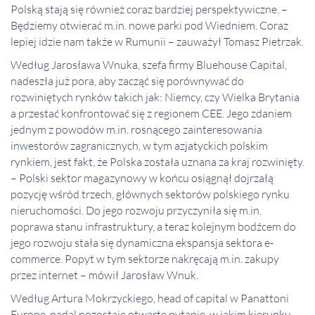
Polską stają się również coraz bardziej perspektywiczne. –
Będziemy otwierać m.in. nowe parki pod Wiedniem. Coraz
lepiej idzie nam także w Rumunii – zauważył Tomasz Pietrzak.
Według Jarosława Wnuka, szefa firmy Bluehouse Capital,
nadeszła już pora, aby zacząć się porównywać do
rozwiniętych rynków takich jak: Niemcy, czy Wielka Brytania
a przestać konfrontować się z regionem CEE. Jego zdaniem
jednym z powodów m.in. rosnącego zainteresowania
inwestorów zagranicznych, w tym azjatyckich polskim
rynkiem, jest fakt, że Polska została uznana za kraj rozwinięty.
– Polski sektor magazynowy w końcu osiągnął dojrzałą
pozycję wśród trzech, głównych sektorów polskiego rynku
nieruchomości. Do jego rozwoju przyczyniła się m.in.
poprawa stanu infrastruktury, a teraz kolejnym bodźcem do
jego rozwoju stała się dynamiczna ekspansja sektora e-
commerce. Popyt w tym sektorze nakręcają m.in. zakupy
przez internet – mówił Jarosław Wnuk.
Według Artura Mokrzyckiego, head of capital w Panattoni
Europe, nadal pozostaje otwarte pytanie, w jakim kierunku