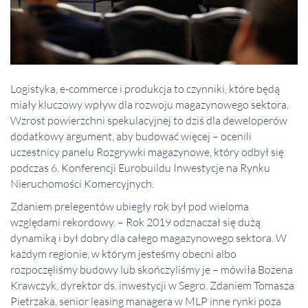
Logistyka, e-commerce i produkcja to czynniki, które będą
miały kluczowy wpływ dla rozwoju magazynowego sektora.
Wzrost powierzchni spekulacyjnej to dziś dla deweloperów
dodatkowy argument, aby budować więcej – ocenili
uczestnicy panelu Rozgrywki magazynowe, który odbył się
podczas 6. Konferencji Eurobuildu Inwestycje na Rynku
Nieruchomości Komercyjnych.
Zdaniem prelegentów ubiegły rok był pod wieloma
względami rekordowy. – Rok 2019 odznaczał się dużą
dynamiką i był dobry dla całego magazynowego sektora. W
każdym regionie, w którym jesteśmy obecni albo
rozpoczęliśmy budowy lub skończyliśmy je – mówiła Bożena
Krawczyk, dyrektor ds. inwestycji w Segro. Zdaniem Tomasza
Pietrzaka, senior leasing managera w MLP inne rynki poza