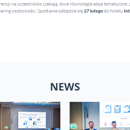
ncji na uczestników czekają: dwie równolegle sesje tematyczne, z
paring osobowości. Spotkanie odbędzie się
27 lutego
do hotelu
In
NEWS