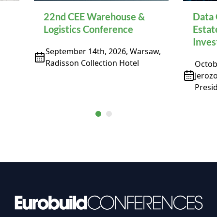
22nd CEE Warehouse &
Data 
Logistics Conference
Estat
Inve
September 14th, 2026, Warsaw,
Radisson Collection Hotel
Octobe
Jeroz
Presid