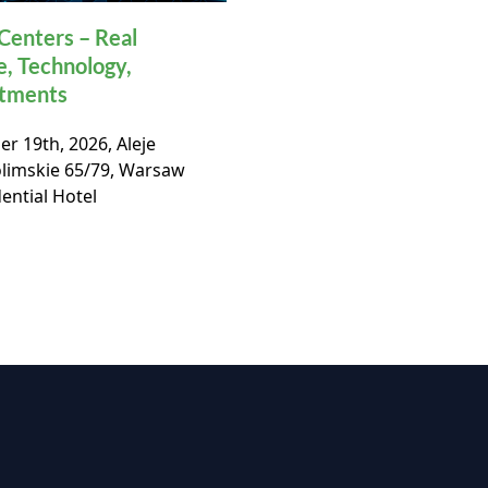
Centers – Real
32nd Polish Commerc
e, Technology,
Real Estate Market
stments
Conference
r 19th, 2026, Aleje
November, 19th 2026, Ho
olimskie 65/79, Warsaw
Bellotto, Warsaw,
ential Hotel