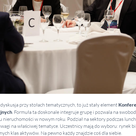
 dyskusja przy stołach tematycznych, to już stały element
Konfere
jnych
. Formuła ta doskonale integruje grupę i pozwala na swob
u nieruchomości w nowym roku. Podział na sektory podczas lunc
wagi na właściwej tematyce. Uczestnicy mają do wyboru: rynek b
ych klas aktywów. Na pewno każdy znajdzie coś dla siebie.