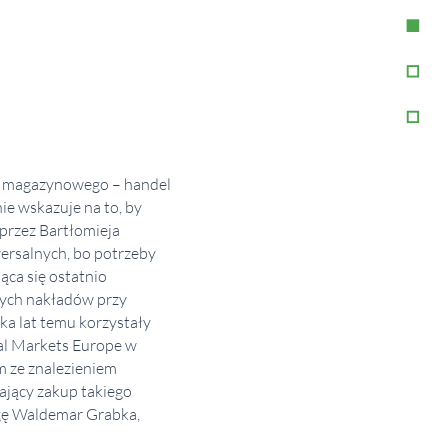
ku magazynowego – handel
ie wskazuje na to, by
 przez Bartłomieja
ersalnych, bo potrzeby
ąca się ostatnio
zych nakładów przy
lka lat temu korzystały
tal Markets Europe w
m ze znalezieniem
ający zakup takiego
agę Waldemar Grabka,