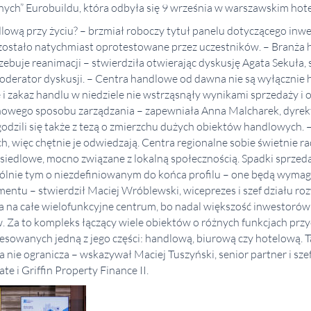
ch” Eurobuildu, która odbyła się 9 września w warszawskim hote
ową przy życiu? – brzmiał roboczy tytuł panelu dotyczącego inwe
 zostało natychmiast oprotestowane przez uczestników. – Branża 
rzebuje reanimacji – stwierdziła otwierając dyskusję Agata Sekuła, 
oderator dyskusji. – Centra handlowe od dawna nie są wyłącznie 
i zakaz handlu w niedziele nie wstrząsnąły wynikami sprzedaży i
nowego sposobu zarządzania – zapewniała Anna Malcharek, dyrek
odzili się także z tezą o zmierzchu dużych obiektów handlowych. – 
, więc chętnie je odwiedzają. Centra regionalne sobie świetnie ra
 osiedlowe, mocno związane z lokalną społecznością. Spadki sprzed
ólnie tym o niezdefiniowanym do końca profilu – one będą wyma
entu – stwierdził Maciej Wróblewski, wiceprezes i szef działu roz
ca na całe wielofunkcyjne centrum, bo nadal większość inwestorów 
. Za to kompleks łączący wiele obiektów o różnych funkcjach prz
esowanych jedną z jego części: handlową, biurową czy hotelową. Ta
 nie ogranicza – wskazywał Maciej Tuszyński, senior partner i szef
te i Griffin Property Finance II.