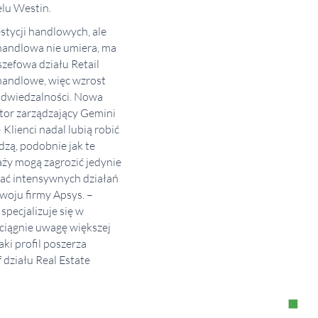
lu Westin.
stycji handlowych, ale
handlowa nie umiera, ma
szefowa działu Retail
handlowe, więc wzrost
 odwiedzalności. Nowa
tor zarządzający Gemini
Klienci nadal lubią robić
dzą, podobnie jak te
aży mogą zagrozić jedynie
gać intensywnych działań
woju firmy Apsys. –
specjalizuje się w
yciągnie uwagę większej
ki profil poszerza
 działu Real Estate