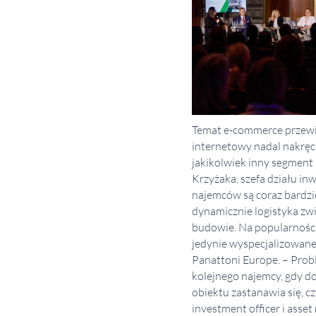
Temat e-commerce przewin
internetowy nadal nakręca
jakikolwiek inny segment 
Krzyżaka, szefa działu i
najemców są coraz bardzi
dynamicznie logistyka z
budowie. Na popularności 
jedynie wyspecjalizowane
Panattoni Europe. – Prob
kolejnego najemcy, gdy d
obiektu zastanawia się, 
investment officer i asse