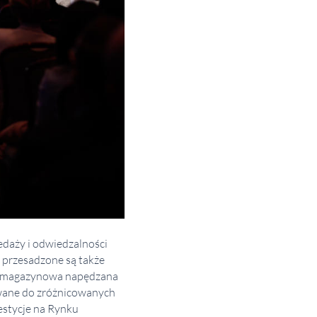
edaży i odwiedzalności
 przesadzone są także
nża magazynowa napędzana
owane do zróżnicowanych
estycje na Rynku