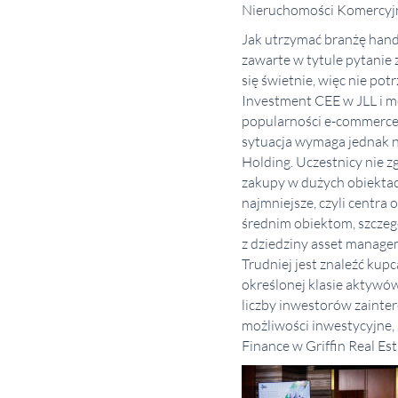
Nieruchomości Komercyjny
Jak utrzymać branżę handl
zawarte w tytule pytanie
się świetnie, więc nie pot
Investment CEE w JLL i m
popularności e-commerce 
sytuacja wymaga jednak 
Holding. Uczestnicy nie zg
zakupy w dużych obiektach
najmniejsze, czyli centra
średnim obiektom, szczeg
z dziedziny asset managem
Trudniej jest znaleźć kup
określonej klasie aktywów
liczby inwestorów zainter
możliwości inwestycyjne, a
Finance w Griffin Real Esta