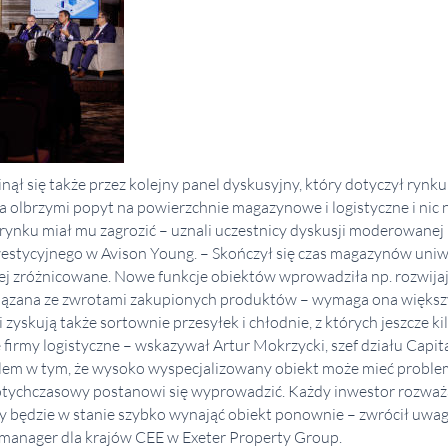
ął się także przez kolejny panel dyskusyjny, który dotyczył ryn
 olbrzymi popyt na powierzchnie magazynowe i logistyczne i nic n
rynku miał mu zagrozić – uznali uczestnicy dyskusji moderowanej
nwestycyjnego w Avison Young. – Skończył się czas magazynów uniw
ej zróżnicowane. Nowe funkcje obiektów wprowadziła np. rozwijaj
wiązana ze zwrotami zakupionych produktów – wymaga ona więks
zyskują także sortownie przesyłek i chłodnie, z których jeszcze ki
 firmy logistyczne – wskazywał Artur Mokrzycki, szef działu Capi
lem w tym, że wysoko wyspecjalizowany obiekt może mieć proble
otychczasowy postanowi się wyprowadzić. Każdy inwestor rozważ
czy będzie w stanie szybko wynająć obiekt ponownie – zwrócił uw
t manager dla krajów CEE w Exeter Property Group.