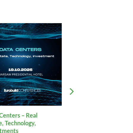
Centers – Real
32nd Polish Commerc
e, Technology,
Real Estate Market
stments
Conference