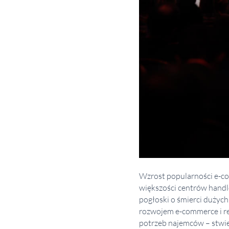
Wzrost popularności e-co
większości centrów hand
pogłoski o śmierci dużyc
rozwojem e-commerce i re
potrzeb najemców – stwier