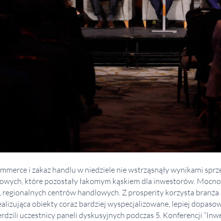
mmerce i zakaz handlu w niedziele nie wstrząsnąły wynikami sprz
lowych, które pozostały łakomym kąskiem dla inwestorów. Mocno
h, regionalnych centrów handlowych. Z prosperity korzysta bra
alizująca obiekty coraz bardziej wyspecjalizowane, lepiej dopas
dzili uczestnicy paneli dyskusyjnych podczas 5. Konferencji ”Inw