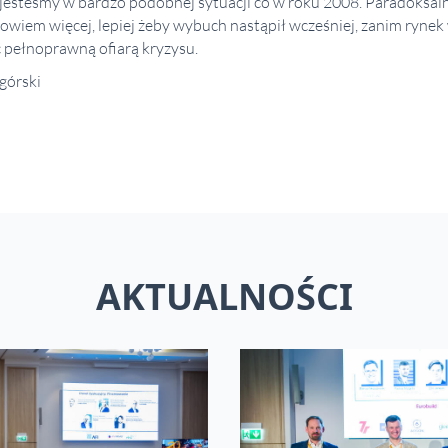
j jesteśmy w bardzo podobnej sytuacji co w roku 2008. Paradoksaln
Powiem więcej, lepiej żeby wybuch nastąpił wcześniej, zanim rynek 
ać pełnoprawną ofiarą kryzysu.
górski
AKTUALNOŚCI