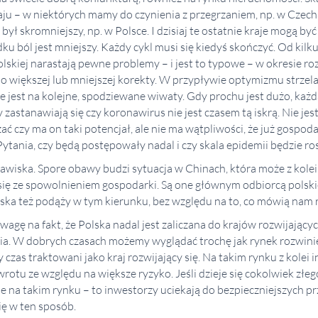
raju – w niektórych mamy do czynienia z przegrzaniem, np. w Czec
był skromniejszy, np. w Polsce. I dzisiaj te ostatnie kraje mogą być 
ku ból jest mniejszy. Każdy cykl musi się kiedyś skończyć. Od kilk
 polskiej narastają pewne problemy – i jest to typowe – w okresie 
większej lub mniejszej korekty. W przypływie optymizmu strzela s
 jest na kolejne, spodziewane wiwaty. Gdy prochu jest dużo, każ
zastanawiają się czy koronawirus nie jest czasem tą iskrą. Nie je
ać czy ma on taki potencjał, ale nie ma wątpliwości, że już gospod
ytania, czy będą postępowały nadal i czy skala epidemii będzie ro
jawiska. Spore obawy budzi sytuacja w Chinach, która może z kole
ię ze spowolnieniem gospodarki. Są one głównym odbiorcą polskieg
ska też podąży w tym kierunku, bez względu na to, co mówią nam 
agę na fakt, że Polska nadal jest zaliczana do krajów rozwijających
ia. W dobrych czasach możemy wyglądać trochę jak rynek rozwinięty
 czas traktowani jako kraj rozwijający się. Na takim rynku z kolei
rotu ze względu na większe ryzyko. Jeśli dzieje się cokolwiek złe
 na takim rynku – to inwestorzy uciekają do bezpieczniejszych pr
ię w ten sposób.