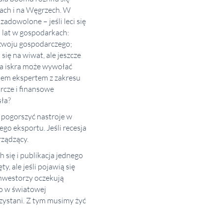
hach i na Węgrzech. W
zadowolone – jeśli leci się
u lat w gospodarkach:
rozwoju gospodarczego;
ię na wiwat, ale jeszcze
da iskra może wywołać
stem ekspertem z zakresu
arcze i finansowe
sła?
i pogorszyć nastroje w
o eksportu. Jeśli recesja
rządzący.
 się i publikacja jednego
, ale jeśli pojawią się
 inwestorzy oczekują
go w światowej
zystani. Z tym musimy żyć