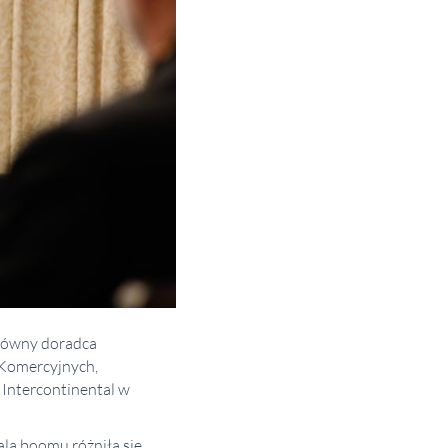
główny doradca
 Komercyjnych,
 Intercontinental w
ala boomu różniła się