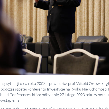
ej sytuacji co w roku 2008 – powiedział prof. Witold Orłowski, 
podczas szóstej konferencji Inwestycje na Rynku Nieruchomości
build Conferences, która odbyła się 27 lutego 2020 roku w hotelu
wystąpienia.
 na świecie dobrą koniunkturą, również na rynku nieruchomości. Sk