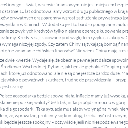
 coś innego – świat, w sensie finansowym, nie jest miejscem bezp
z ostatnie 10 lat odnotowaliśmy wzrost długu publicznego w kraja
ugów prywatnych oraz ogromny wzrost zadłużenia prywatnego (pr
 wszystkim w Chinach. W dodatku jest to bardzo podejrzane zadłu
użenie ze zwykłych kredytów tylko niejasne operacje kupowania pr
ez firmy. Kredyty są szacowane pod względem ryzyka, a zakup w C
ie wymaga niczyjej zgody. Czy zatem Chiny są tykającą bombą fina
tężne załamanie chińskich finansów? Nie wiem. Chiny mają zreszt
ze dwie kwestie. Wydaje się, że obecnie pewne jest dalsze spowol
Środkowo-Wschodniej. Pytanie, jak będzie głębokie? Drugim pro
ach, które już odnotowano, ale nie są one jeszcze bardzo duże. 
zjawisko o poważnych skutkach, trudne do przewidzenia – przyp. red
 jest czarny.
olsce gospodarka będzie spowalniała, inflację mamy już wysoką, a
łabienie polskiej waluty? Jeśli tak, inflacja pójdzie mocno w górę
ka dla gospodarki. Taka sytuacja musiałaby wpłynąć na rynek nie
em, że, wprawdzie, problemy się kumulują, trzeba być ostrożnym, 
 będzie jeszcze spokojny – oczywiście jeśli nic niespodziewanego 