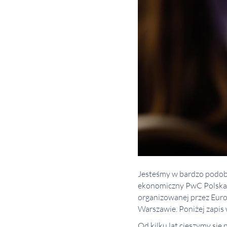
Jesteśmy w bardzo podobn
ekonomiczny PwC Polska 
organizowanej przez Euro
Warszawie. Poniżej zapis 
Od kilku lat cieszymy się