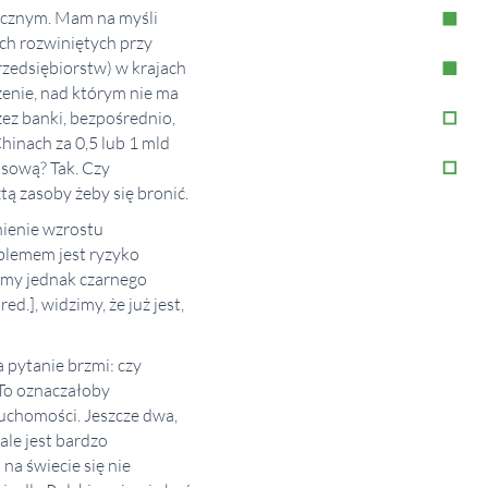
iecznym. Mam na myśli
ch rozwiniętych przy
zedsiębiorstw) w krajach
żenie, nad którym nie ma
zez banki, bezpośrednio,
hinach za 0,5 lub 1 mld
nsową? Tak. Czy
ą zasoby żeby się bronić.
nienie wzrostu
blemem jest ryzyko
Mamy jednak czarnego
.], widzimy, że już jest,
 pytanie brzmi: czy
. To oznaczałoby
ruchomości. Jeszcze dwa,
ale jest bardzo
na świecie się nie