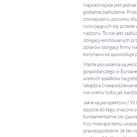
Najważniejsze jest jednak
globalne zadłużenie. Prze
zmniejszeniu poziomu dł
rozwijających się, przede
nadzoru. To nie jest zadł
obligacji emitowanych prz
dolarów obligacji firmy n
koronawirus spowoduje po
Warte poruszenia są jeszc
gospodarczego w Europie 
wielkich spadków na giełd
łabędzia [niespodziewane 
nie wiemy tylko jak bardzo
Jakie są perspektywy? W P
dojdzie do tego znaczne os
fundamentalnie złe zjawis
trzy miesiące temu uważał
prawdopodobne, że ten rok