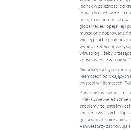
jednak w zależności od k
innych krajach wzrost cen 
niżej, to w momencie upad
globalnej, europejskiej i
muszą one doprowadzić do 
więcej prochu gromadzone
wybuch. Obecnie, wszyscy 
wirusologii, żeby przesądz
konsekwencje wirusa są. P
Niepokój rodzą też inne z
Niemczech borykających s
wystąpi w Niemczech, Pol
Powinniśmy zwrócić też uw
indeksu niewiele tu zmien
problemy, to jesteśmy cały
znacznie wyższych stóp zw
gospodarce – niekonieczne
– inwestorzy zachowują s