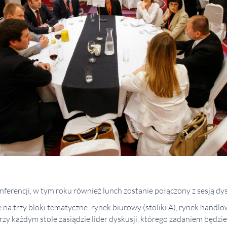
erencji, w tym roku również lunch zostanie połączony z sesją dy
 na trzy bloki tematyczne: rynek biurowy (stoliki A), rynek handlow
Przy każdym stole zasiądzie lider dyskusji, którego zadaniem będ