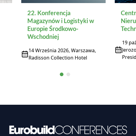
22. Konferencja
Centr
Magazynów i Logistyki w
Nieru
Europie Środkowo-
Techn
Wschodniej
19 paź
Jeroz
14 Września 2026, Warszawa,
Presid
Radisson Collection Hotel