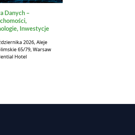
a Danych –
32. Doroczna Konfer
chomości,
Rynku Nieruchomośc
ologie, Inwestycje
Komercyjnych w Pol
dziernika 2026, Aleje
19 listopada 2026, Hotel 
olimskie 65/79, Warsaw
Warszawa,
ential Hotel